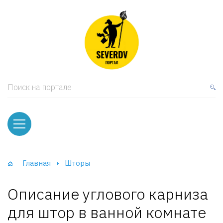
кая мебель
ки и Стеллажи
лы
Поиск на портале
вати
оды и тумбы
ваны
Главная
Шторы
фы и Шкафы-Купе
Описание углового карниза
для штор в ванной комнате