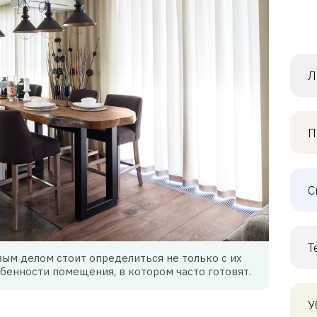
Л
П
С
Т
вым делом стоит определиться не только с их
обенности помещения, в котором часто готовят.
У