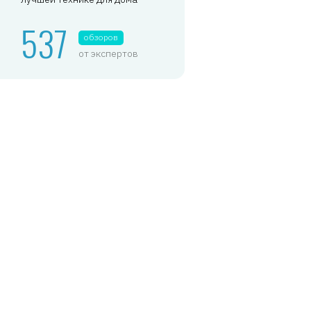
537
обзоров
от экспертов