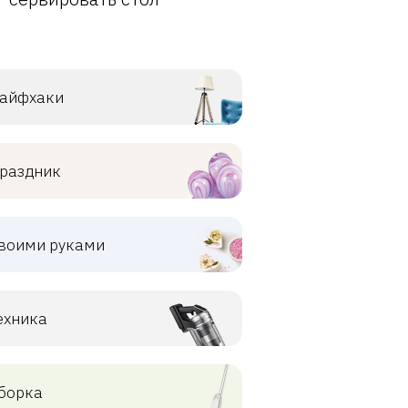
айфхаки
раздник
воими руками
ехника
борка