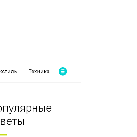
кстиль
Техника
опулярные
оветы