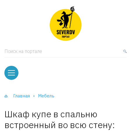
кая мебель
ки и Стеллажи
лы
Поиск на портале
вати
оды и тумбы
ваны
Главная
Мебель
фы и Шкафы-Купе
Шкаф купе в спальню
встроенный во всю стену: