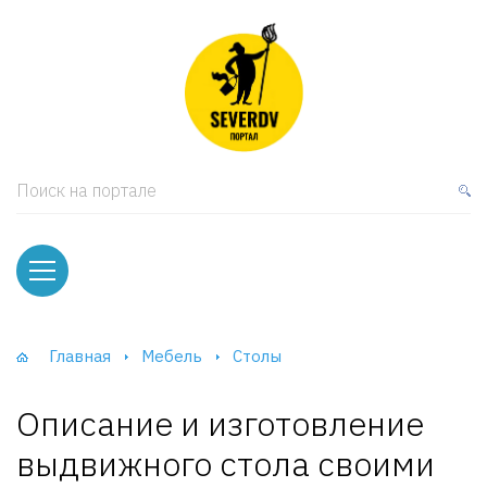
кая мебель
ки и Стеллажи
лы
Поиск на портале
вати
оды и тумбы
ваны
Главная
Мебель
Столы
фы и Шкафы-Купе
Описание и изготовление
выдвижного стола своими