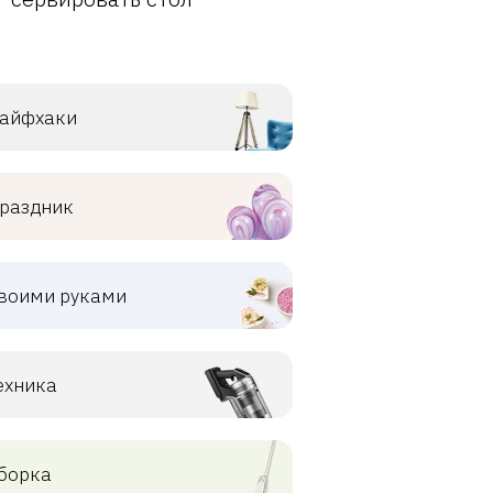
айфхаки
раздник
воими руками
ехника
борка