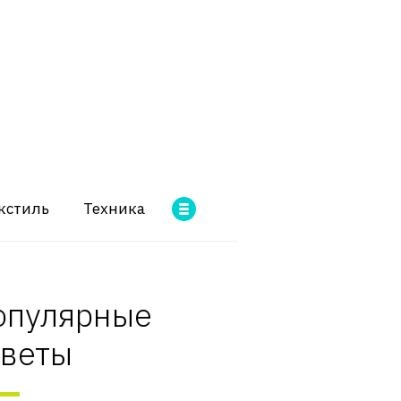
кстиль
Техника
опулярные
оветы