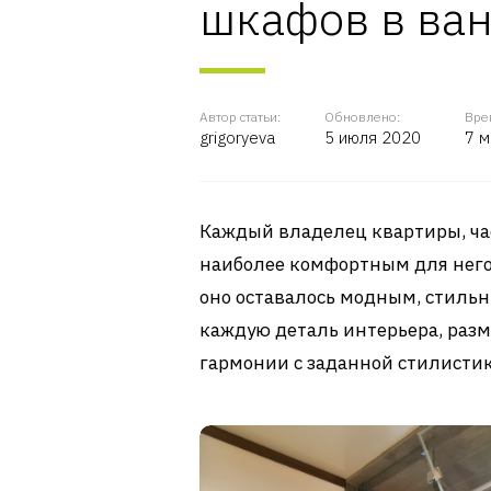
шкафов в ва
Автор статьи:
Обновлено:
Вре
grigoryeva
5 июля 2020
7 м
Каждый владелец квартиры, час
наиболее комфортным для него и
оно оставалось модным, стильн
каждую деталь интерьера, разм
гармонии с заданной стилистик