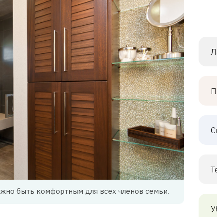
Л
П
С
Т
жно быть комфортным для всех членов семьи.
У