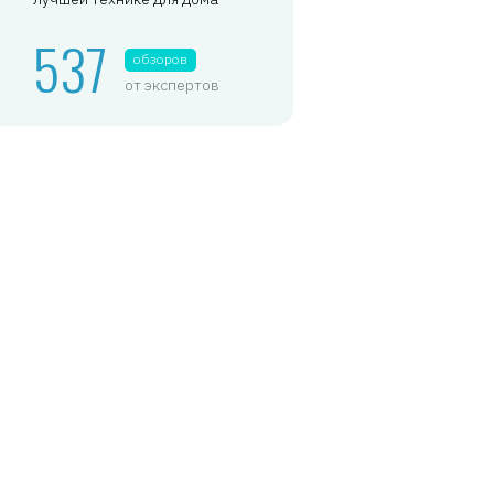
537
обзоров
от экспертов