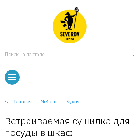
кая мебель
ки и Стеллажи
лы
Поиск на портале
вати
оды и тумбы
ваны
Главная
Мебель
Кухня
фы и Шкафы-Купе
Встраиваемая сушилка для
посуды в шкаф