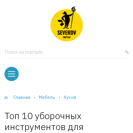
кая мебель
ки и Стеллажи
лы
Поиск на портале
вати
оды и тумбы
ваны
Главная
Мебель
Кухня
фы и Шкафы-Купе
Топ 10 уборочных
инструментов для