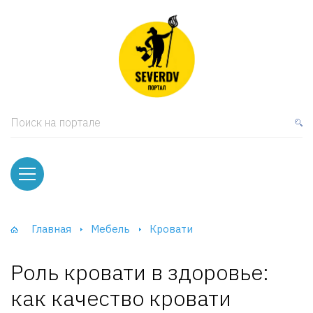
кая мебель
ки и Стеллажи
лы
Поиск на портале
вати
оды и тумбы
ваны
Главная
Мебель
Кровати
фы и Шкафы-Купе
Роль кровати в здоровье:
как качество кровати