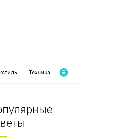
кстиль
Техника
опулярные
оветы