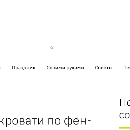
я
Праздник
Своими руками
Советы
Те
П
с
кровати по фен-