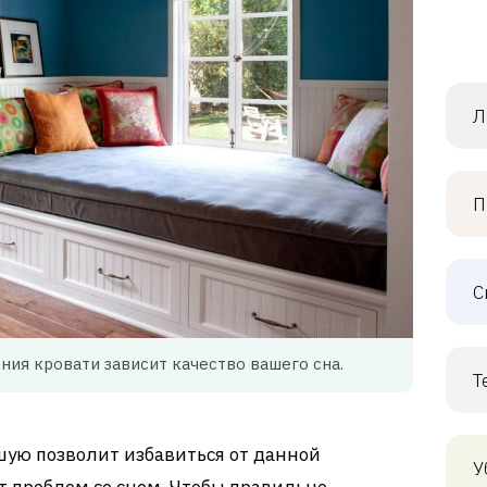
Л
П
С
ния кровати зависит качество вашего сна.
Т
шую позволит избавиться от данной
У
т проблем со сном. Чтобы правильно