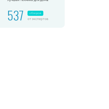
537
обзоров
от экспертов