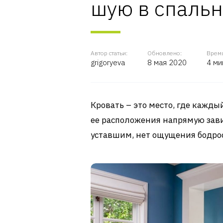
шую в спаль
Автор статьи:
Обновлено:
Время
grigoryeva
8 мая 2020
4 ми
Кровать – это место, где кажды
ее расположения напрямую завис
уставшим, нет ощущения бодрос