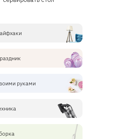
айфхаки
раздник
воими руками
ехника
борка