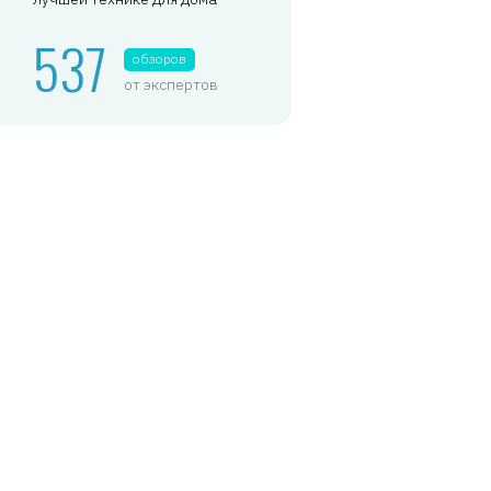
537
обзоров
от экспертов