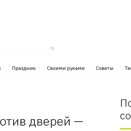
я
Праздник
Своими руками
Советы
Те
П
с
отив дверей —