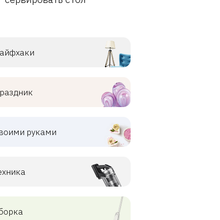
айфхаки
раздник
воими руками
ехника
борка