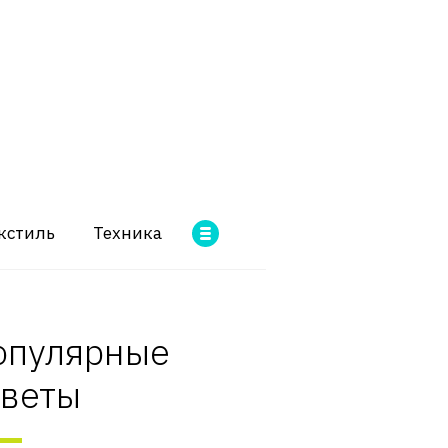
кстиль
Техника
опулярные
оветы