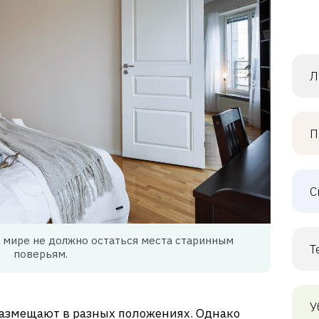
Л
П
С
 мире не должно остаться места старинным
Т
поверьям.
У
размещают в разных положениях. Однако