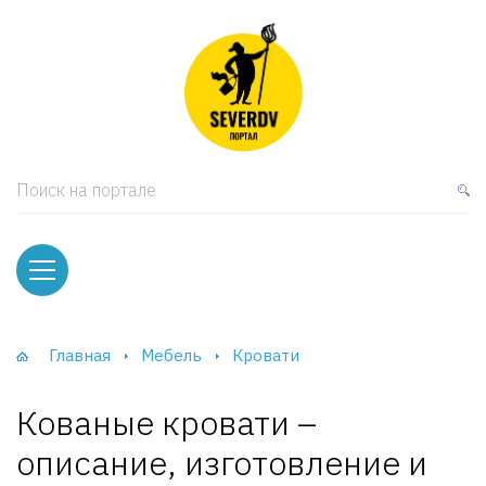
кая мебель
ки и Стеллажи
лы
Поиск на портале
вати
оды и тумбы
ваны
Главная
Мебель
Кровати
фы и Шкафы-Купе
Кованые кровати –
описание, изготовление и