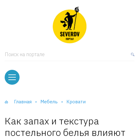
кая мебель
ки и Стеллажи
лы
Поиск на портале
вати
оды и тумбы
ваны
Главная
Мебель
Кровати
фы и Шкафы-Купе
Как запах и текстура
постельного белья влияют