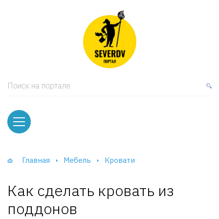
кая мебель
ки и Стеллажи
лы
Поиск на портале
вати
оды и тумбы
ваны
Главная
Мебель
Кровати
фы и Шкафы-Купе
Как сделать кровать из
поддонов