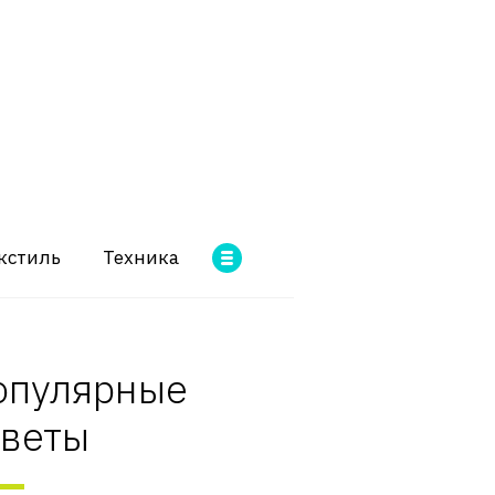
кстиль
Техника
опулярные
оветы