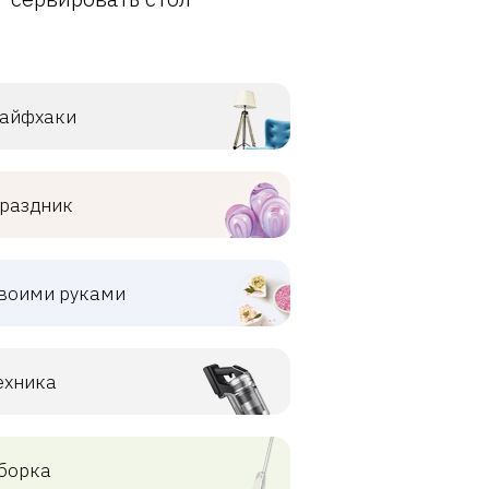
айфхаки
раздник
воими руками
ехника
борка