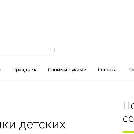
я
Праздник
Своими руками
Советы
Те
П
с
ки детских