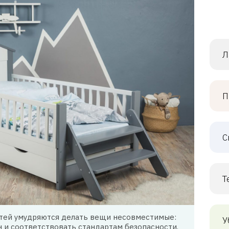
Л
П
С
Т
тей умудряются делать вещи несовместимые:
У
 и соответствовать стандартам безопасности.