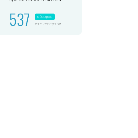
537
обзоров
от экспертов