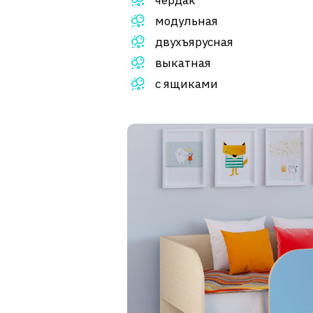
модульная
двухъярусная
выкатная
с ящиками