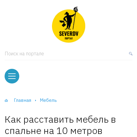
кая мебель
ки и Стеллажи
лы
Поиск на портале
вати
оды и тумбы
ваны
Главная
Мебель
фы и Шкафы-Купе
Как расставить мебель в
спальне на 10 метров