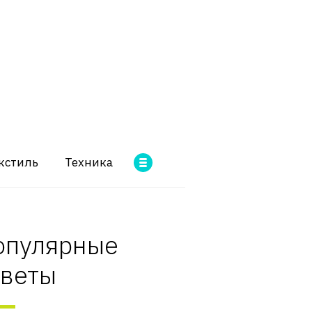
кстиль
Техника
опулярные
оветы