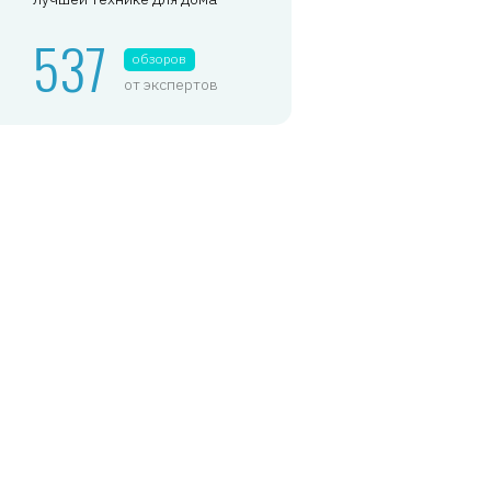
537
обзоров
от экспертов