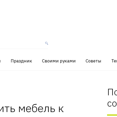
я
Праздник
Своими руками
Советы
Те
П
с
ить мебель к