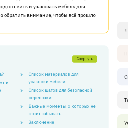
подготовить и упаковать мебель для
то обратить внимание, чтобы всё прошло
Л
П
Свернуть
а?
Список материалов для
С
упаковки мебели:
от и
е
Список шагов для безопасной
перевозки:
Т
Важные моменты, о которых не
стоит забывать
Заключение
У