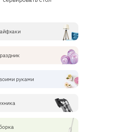
айфхаки
раздник
воими руками
ехника
борка