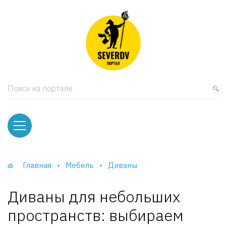
кая мебель
ки и Стеллажи
лы
Поиск на портале
вати
оды и тумбы
ваны
Главная
Мебель
Диваны
фы и Шкафы-Купе
Диваны для небольших
пространств: выбираем