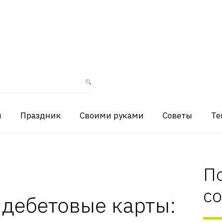
я
Праздник
Своими руками
Советы
Те
П
с
 дебетовые карты: