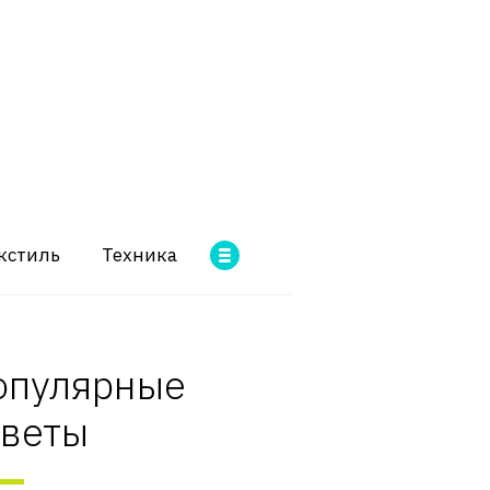
кстиль
Техника
опулярные
оветы