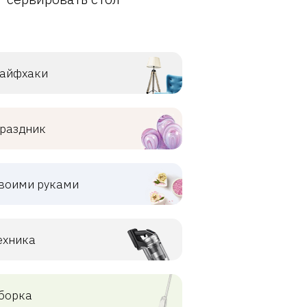
айфхаки
раздник
воими руками
ехника
борка