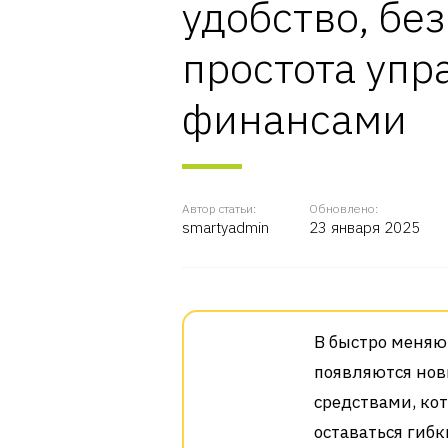
удобство, бе
простота упр
финансами
Автор статьи:
Обновлено:
smartyadmin
23 января 2025
В быстро меня
появляются нов
средствами, ко
оставаться гиб