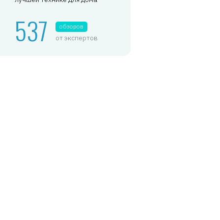
537
обзоров
от экспертов