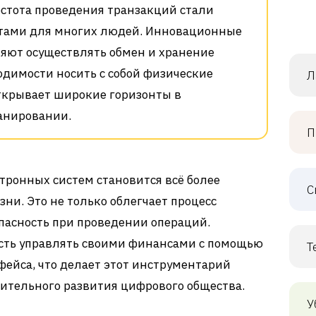
остота проведения транзакций стали
тами для многих людей. Инновационные
яют осуществлять обмен и хранение
одимости носить с собой физические
Л
открывает широкие горизонты в
анировании.
П
ронных систем становится всё более
С
ни. Это не только облегчает процесс
опасность при проведении операций.
сть управлять своими финансами с помощью
Т
фейса, что делает этот инструментарий
ительного развития цифрового общества.
У