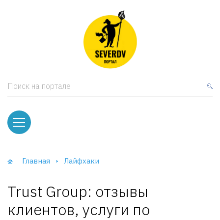
кая мебель
ки и Стеллажи
лы
Поиск на портале
вати
оды и тумбы
ваны
Главная
Лайфхаки
фы и Шкафы-Купе
Trust Group: отзывы
клиентов, услуги по