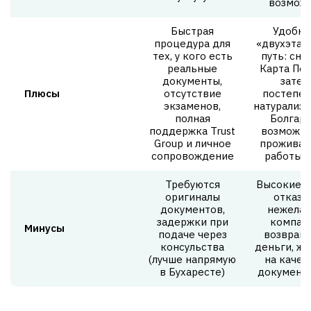
возмож
Быстрая
Удобн
процедура для
«двухэтап
тех, у кого есть
путь: сна
реальные
Карта Пол
документы,
затем
Плюсы
отсутствие
постепен
экзаменов,
натурализа
полная
Болгари
поддержка Trust
возможно
Group и личное
проживан
сопровождение
работы в
Требуются
Высокие р
оригиналы
отказо
документов,
нежелан
задержки при
компан
Минусы
подаче через
возвращ
консульства
деньги, ж
(лучше напрямую
на качес
в Бухаресте)
документ