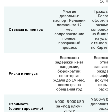
16 ме
Многие
Гражданс
довольны:
Болгар
паспорт Румынии
оформлено
получен за 12
экзамен
Отзывы клиентов
мес,
сопровожд
сопровождение
но были ж
полное,
на удале
прозрачный
отзывов и 
процесс
по Карте П
Возможны
Возможно
задержки из‑за
отказа
пандемии,
завышен
бюрократии;
ожидани
Риски и минусы
некоторые
фальсифик
ждали до 19 мес,
документ
несмотря на
скрыт
обещания год
расход
7 500–9 000
6 000–8 000 USD
Стоимость
дополните
за «под ключ»
(ориентировочно)
расход
услугу