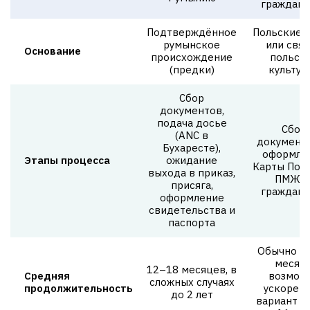
гражданс
Подтверждённое
Польские 
румынское
или связ
Основание
происхождение
польск
(предки)
культур
Сбор
документов,
подача досье
Сбор
(ANC в
документ
Бухаресте),
оформле
Этапы процесса
ожидание
Карты Пол
выхода в приказ,
ПМЖ 
присяга,
гражданс
оформление
свидетельства и
паспорта
Обычно 1
месяца
12–18 месяцев, в
Средняя
возмож
сложных случаях
продолжительность
ускорен
до 2 лет
вариант з