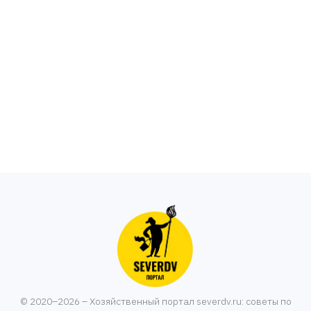
© 2020–2026 – Хозяйственный портал severdv.ru: советы по