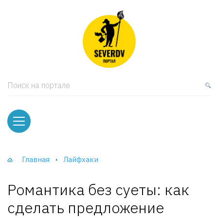
кая мебель
ки и Стеллажи
лы
Поиск на портале
вати
оды и тумбы
ваны
Главная
Лайфхаки
фы и Шкафы-Купе
Романтика без суеты: как
сделать предложение