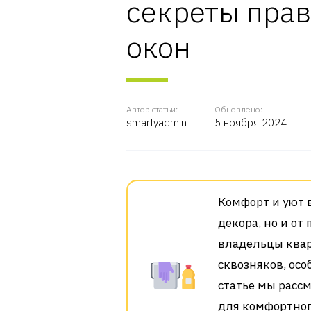
секреты пра
окон
Автор статьи:
Обновлено:
smartyadmin
5 ноября 2024
Комфорт и уют в
декора, но и от
владельцы квар
сквозняков, осо
статье мы расс
для комфортног