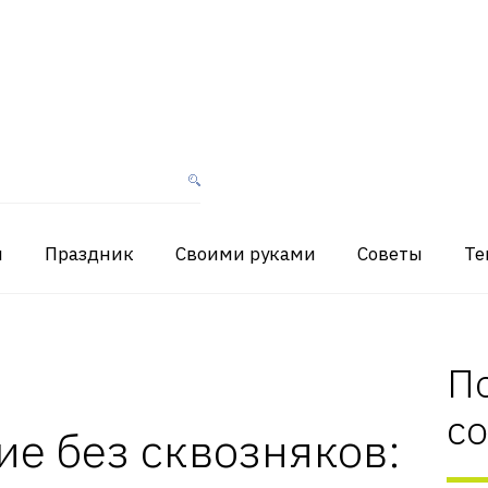
я
Праздник
Своими руками
Советы
Те
П
с
е без сквозняков: