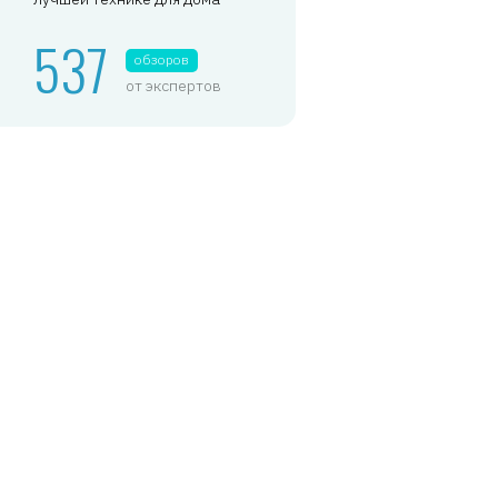
537
обзоров
от экспертов