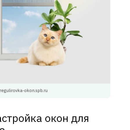
regulirovka-okon.spb.ru
астройка окон для