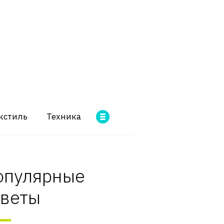
кстиль
Техника
опулярные
оветы