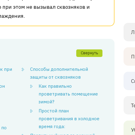
о при этом не вызывал сквозняков и
лаждения.
Л
Свернуть
П
к при
Способы дополнительной
защиты от сквозняков
С
он
Как правильно
проветривать помещение
зимой?
Т
Простой план
проветривания в холодное
время года:
 по
У