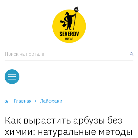
кая мебель
ки и Стеллажи
лы
Поиск на портале
вати
оды и тумбы
ваны
Главная
Лайфхаки
фы и Шкафы-Купе
Как вырастить арбузы без
химии: натуральные методы