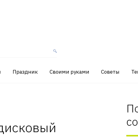
я
Праздник
Своими руками
Советы
Те
П
с
 дисковый