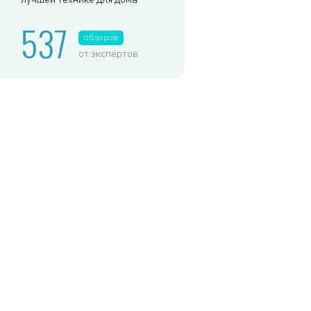
537
обзоров
от экспертов