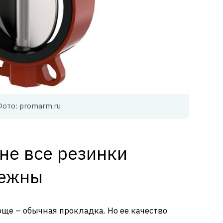
Фото: promarm.ru
 не все резинки
дежны
още – обычная прокладка. Но ее качество