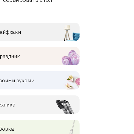
айфхаки
раздник
воими руками
ехника
борка