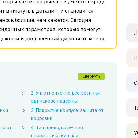
, открывается-закрывается, металл вроде
ит вникнуть в детали – и становится
ансов больше, чем кажется. Сегодня
жиданных параметров, которые помогут
Л
дежный и долговечный дисковый затвор.
П
Свернуть
С
2. Уплотнение: не все резинки
одинаково надежны
Т
инки
3. Покрытие корпуса: защита от
коррозии
та от
4. Тип привода: ручной,
У
пневматический или