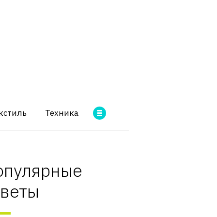
кстиль
Техника
опулярные
оветы