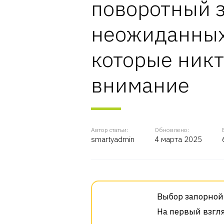
поворотный з
неожиданных
которые никт
внимание
Автор статьи:
Обновлено:
smartyadmin
4 марта 2025
Выбор запорной
На первый взгл