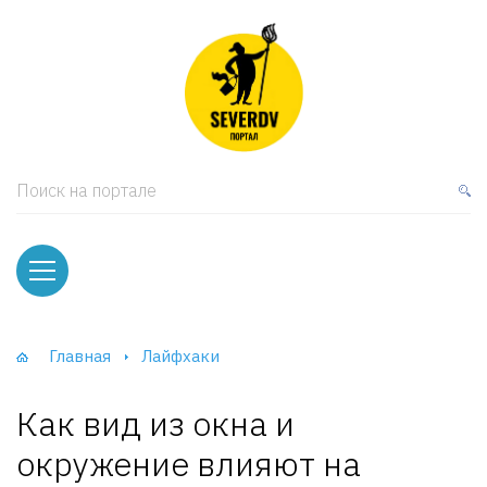
кая мебель
ки и Стеллажи
лы
Поиск на портале
вати
оды и тумбы
ваны
Главная
Лайфхаки
фы и Шкафы-Купе
Как вид из окна и
окружение влияют на