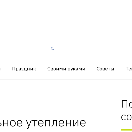
я
Праздник
Своими руками
Советы
Те
П
с
ьное утепление