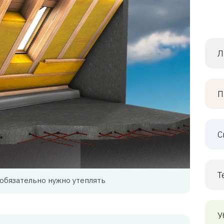
Л
П
С
Т
обязательно нужно утеплять
У