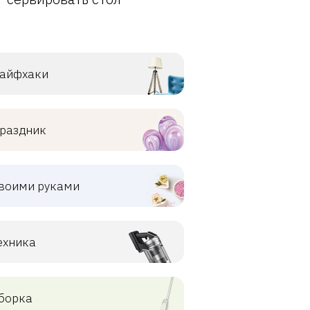
айфхаки
раздник
воими руками
ехника
борка