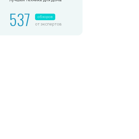
537
обзоров
от экспертов