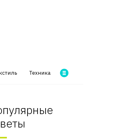
кстиль
Техника
опулярные
оветы