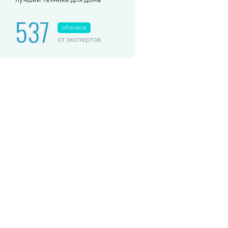
537
обзоров
от экспертов