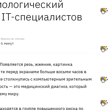
мологический
 IT-специалистов
Время на чтение:
6 минут
 Появляется резь, жжение, картинка
те перед экранами больше восьми часов в
уже столкнулись с компьютерным зрительным
лость — это медицинский диагноз, который
ему миру.
ходятся в группе повышенного риска по