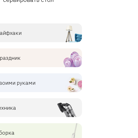
айфхаки
раздник
воими руками
ехника
борка