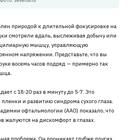
Фото: severdv.ru
блен природой к длительной фокусировке на
дки смотрели вдаль, выслеживая добычу или
т цилиарную мышцу, управляющую
тоянном напряжении. Представьте, что вы
руке восемь часов подряд — примерно так
ышца.
дает с 18-20 раз в минуту до 5-7. Это
пленки и развитию синдрома сухого глаза.
адемии офтальмологии (AAO) показало, что
в жалуются на дискомфорт в глазах.
ьная проблема. Он проникает глубже других