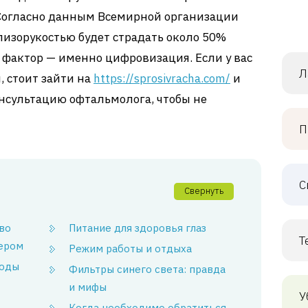
 Согласно данным Всемирной организации
близорукостью будет страдать около 50%
 фактор — именно цифровизация. Если у вас
Л
 стоит зайти на
https://sprosivracha.com/
и
нсультацию офтальмолога, чтобы не
П
С
Свернуть
 во
Питание для здоровья глаз
Т
ером
Режим работы и отдыха
тоды
Фильтры синего света: правда
и мифы
У
Когда необходимо обратиться