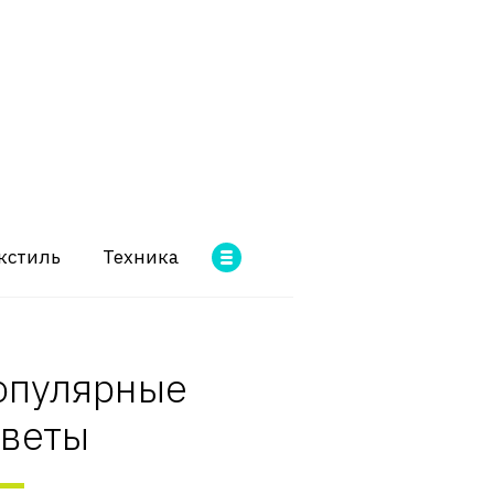
кстиль
Техника
опулярные
оветы