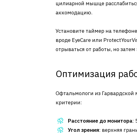
цилиарной мышце расслабиться
аккомодацию.
Установите таймер на телефон
вроде EyeCare или ProtectYourV
отрываться от работы, но затем
Оптимизация рабо
Офтальмологи из Гарвардской 
критерии:
Расстояние до монитора
:
Угол зрения
: верхняя гра