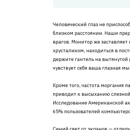
Человеческий глаз не приспосо
близком расстоянии. Наши пре
врагов. Монитор же заставляе
хрусталиком, находиться в пос
держите гантель на вытянутой 
чувствует себя ваша глазная м
Кроме того, частота моргания па
приводит к высыханию слезной 
Исследование Американской ак
65% пользователей компьютеро
Синий свет от экранов — отдел