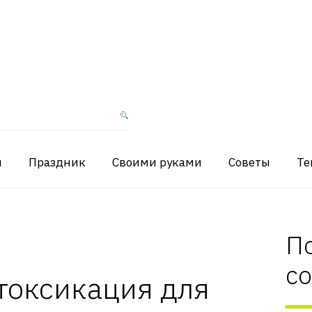
я
Праздник
Своими руками
Советы
Те
П
с
токсикация для