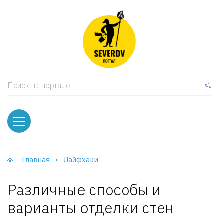
кая мебель
ки и Стеллажи
лы
Поиск на портале
вати
оды и тумбы
ваны
Главная
Лайфхаки
фы и Шкафы-Купе
Различные способы и
варианты отделки стен