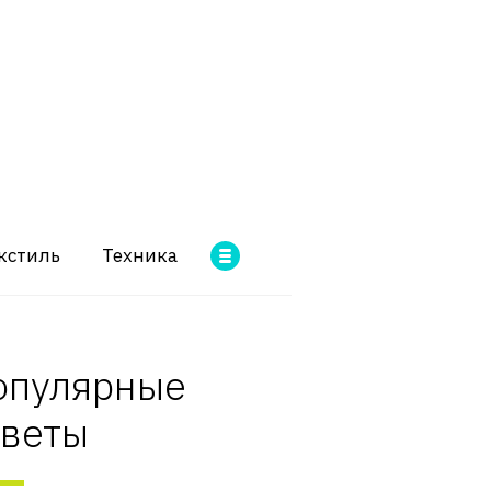
кстиль
Техника
опулярные
оветы