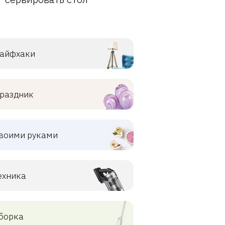
айфхаки
раздник
воими руками
ехника
борка