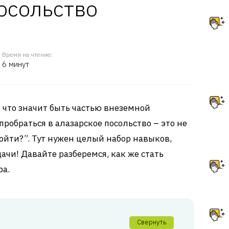
осольство
Время на чтение:
6 минут
 что значит быть частью внеземной
пробраться в алазарское посольство – это не
ойти?”. Тут нужен целый набор навыков,
чи! Давайте разберемся, как же стать
ра.
Свернуть