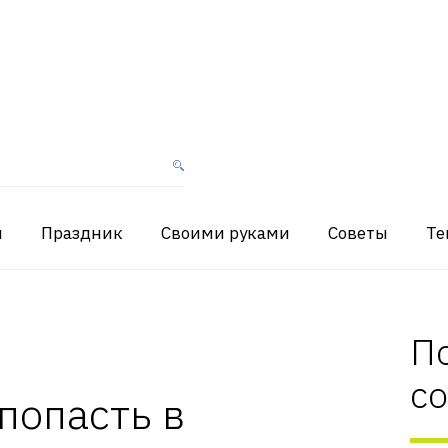
я
Праздник
Своими руками
Советы
Те
П
с
 попасть в