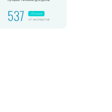
537
обзоров
от экспертов