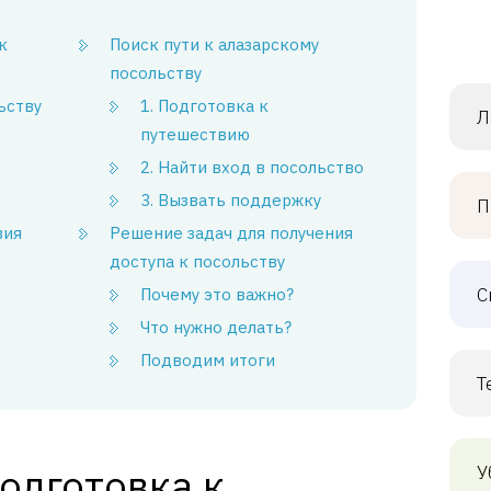
к
Поиск пути к алазарскому
посольству
ьству
1. Подготовка к
Л
путешествию
2. Найти вход в посольство
3. Вызвать поддержку
П
вия
Решение задач для получения
доступа к посольству
С
Почему это важно?
Что нужно делать?
Подводим итоги
Т
одготовка к
У