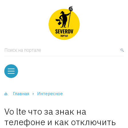
кая мебель
ки и Стеллажи
лы
Поиск на портале
вати
оды и тумбы
ваны
Главная
Интересное
фы и Шкафы-Купе
Vo lte что за знак на
телефоне и как отключить