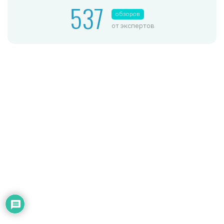
537
обзоров
от экспертов