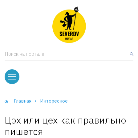
кая мебель
ки и Стеллажи
лы
Поиск на портале
вати
оды и тумбы
ваны
Главная
Интересное
фы и Шкафы-Купе
Цэх или цех как правильно
пишется