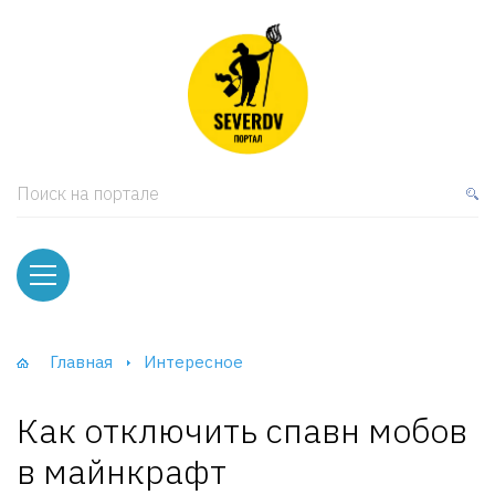
кая мебель
ки и Стеллажи
лы
Поиск на портале
вати
оды и тумбы
ваны
Главная
Интересное
фы и Шкафы-Купе
Как отключить спавн мобов
в майнкрафт