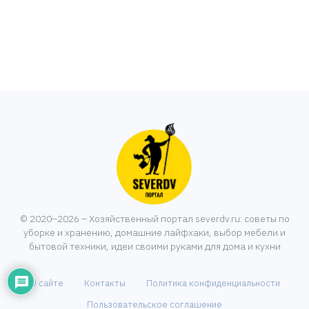
© 2020–2026 – Хозяйственный портал severdv.ru: советы по
уборке и хранению, домашние лайфхаки, выбор мебели и
бытовой техники, идеи своими руками для дома и кухни
О сайте
Контакты
Политика конфиденциальности
Пользовательское соглашение