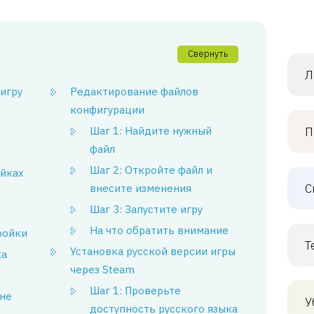
Свернуть
Л
игру
Редактирование файлов
конфигурации
Шаг 1: Найдите нужный
П
файл
Шаг 2: Откройте файл и
ойках
С
внесите изменения
Шаг 3: Запустите игру
На что обратить внимание
ройки
Т
Установка русской версии игры
ка
через Steam
:
Шаг 1: Проверьте
 не
У
доступность русского языка