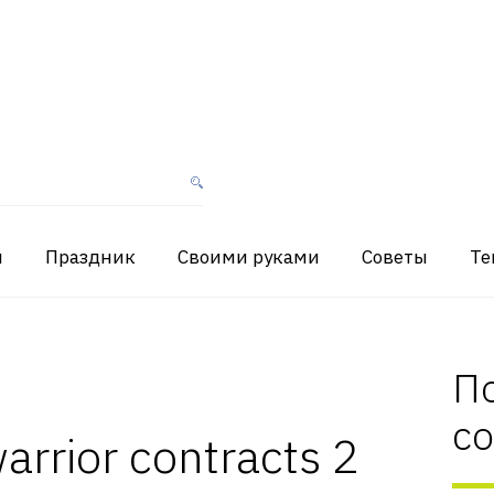
я
Праздник
Своими руками
Советы
Те
П
с
arrior contracts 2