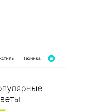
кстиль
Техника
опулярные
оветы