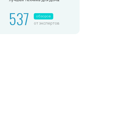
537
обзоров
от экспертов