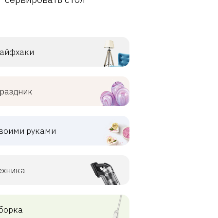
айфхаки
раздник
воими руками
ехника
борка