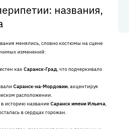
ерипетии: названия,
а
звания менялись, словно костюмы на сцене
начимых изменений:
вестен как
Саранск-Град
, что подчеркивало
зывали
Саранск-на-Мордовии
, акцентируя
ческом расположении.
 в историю название
Саранск имени Ильича
,
осталась в сердцах горожан.