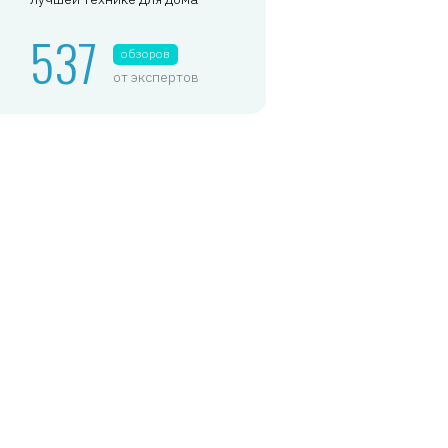
537
обзоров
от экспертов