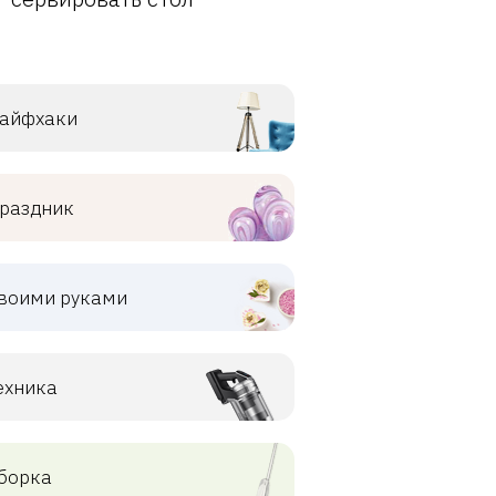
айфхаки
раздник
воими руками
ехника
борка