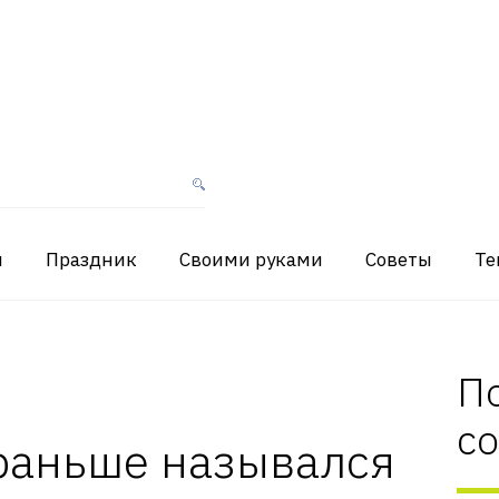
я
Праздник
Своими руками
Советы
Те
П
с
 раньше назывался