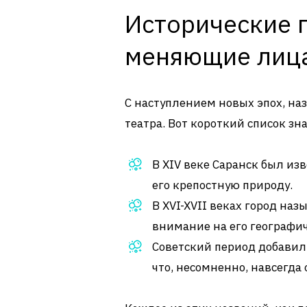
Исторические п
меняющие лиц
С наступлением новых эпох, на
театра. Вот короткий список з
В XIV веке Саранск был из
его крепостную природу.
В XVI-XVII веках город на
внимание на его географи
Советский период добавил
что, несомненно, навсегда 