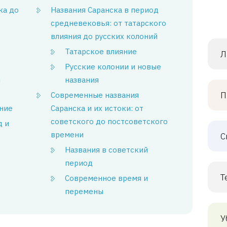
ка до
Названия Саранска в период
средневековья: от татарского
влияния до русских колоний
Татарское влияние
Л
Русские колонии и новые
й
названия
П
Современные названия
ние
Саранска и их истоки: от
советского до постсоветского
д и
времени
С
Названия в советский
период
Т
Современное время и
перемены
У