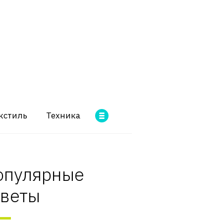
кстиль
Техника
опулярные
оветы