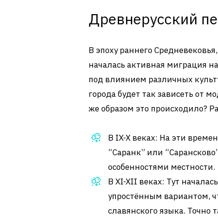
Древнерусский пе
В эпоху раннего Средневековья
началась активная миграция на
под влиянием различных культур
города будет так зависеть от м
же образом это происходило? Р
В IX-X веках: На эти време
“Саранк” или “Сарансково”
особенностями местности.
В XI-XII веках: Тут начала
упростённым вариантом, ч
славянского языка. Точно т