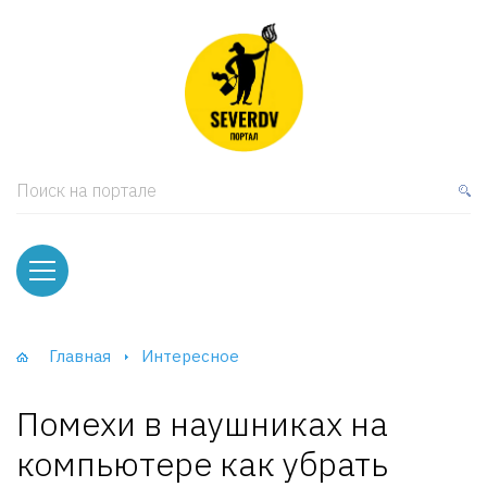
кая мебель
ки и Стеллажи
лы
Поиск на портале
вати
оды и тумбы
ваны
Главная
Интересное
фы и Шкафы-Купе
Помехи в наушниках на
компьютере как убрать