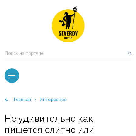
кая мебель
ки и Стеллажи
лы
Поиск на портале
вати
оды и тумбы
ваны
Главная
Интересное
фы и Шкафы-Купе
Не удивительно как
пишется слитно или