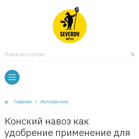
кая мебель
ки и Стеллажи
лы
Поиск на портале
вати
оды и тумбы
ваны
Главная
Интересное
фы и Шкафы-Купе
Конский навоз как
удобрение применение для