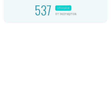
537
обзоров
от экспертов