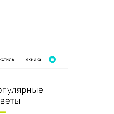
кстиль
Техника
опулярные
оветы