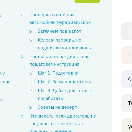
у
Проверка состояния
автомобиля перед запуском
и
Заглянем под капот
Л
Колеса: проверь, не
подкачали ли твои шины
П
Процесс запуска двигателя:
пошаговая инструкция
ну
Шаг 1: Подготовка
С
гание
Шаг 2: Запуск двигателя
Шаг 3: Дайте двигателю
поработать
и
Т
Советы на десерт
Что делать, если двигатель не
запускается: возможные
У
причины и решения