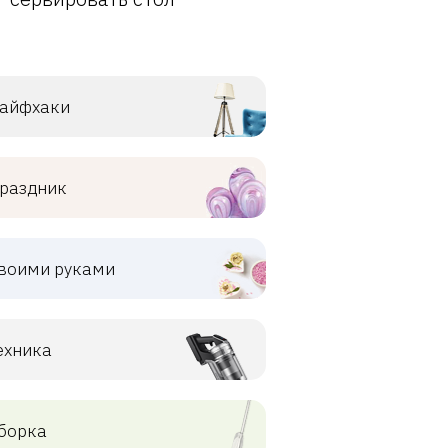
айфхаки
раздник
воими руками
ехника
борка