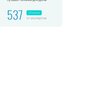
537
обзоров
от экспертов