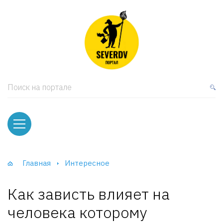
кая мебель
ки и Стеллажи
лы
Поиск на портале
вати
оды и тумбы
ваны
Главная
Интересное
фы и Шкафы-Купе
Как зависть влияет на
человека которому