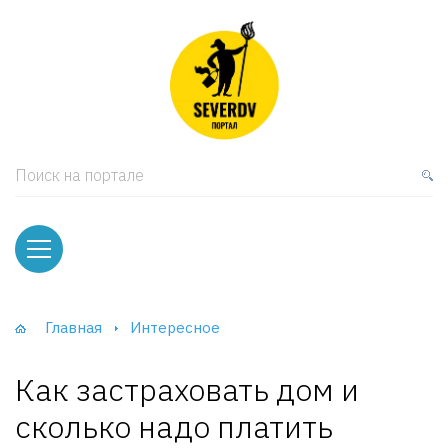
кая мебель
ки и Стеллажи
лы
Поиск на портале
вати
оды и тумбы
ваны
Главная
Интересное
фы и Шкафы-Купе
Как застраховать дом и
сколько надо платить