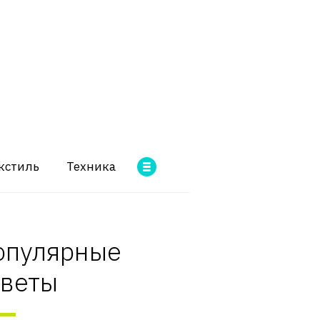
кстиль
Техника
опулярные
оветы