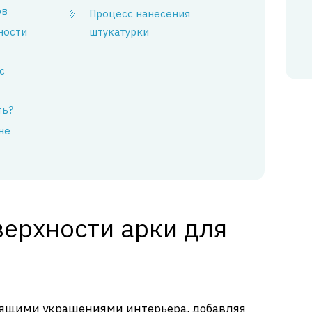
ов
Процесс нанесения
ности
штукатурки
с
ть?
не
верхности арки для
тоящими украшениями интерьера, добавляя