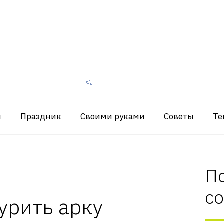
я
Праздник
Своими руками
Советы
Те
П
с
урить арку