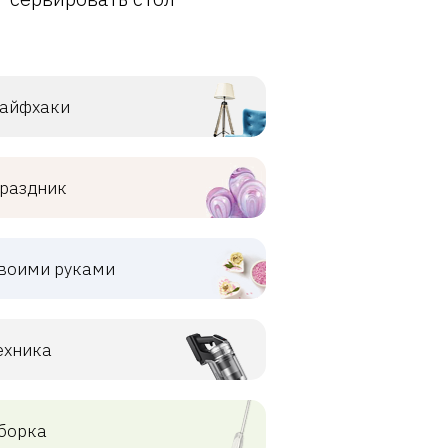
айфхаки
раздник
воими руками
ехника
борка