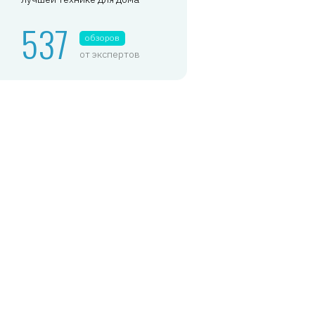
537
обзоров
от экспертов