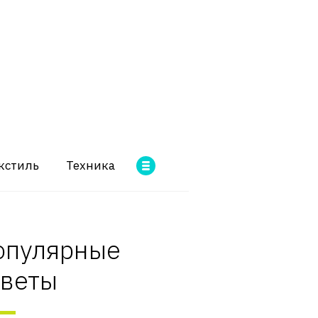
кстиль
Техника
опулярные
оветы