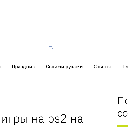
я
Праздник
Своими руками
Советы
Те
П
с
 игры на ps2 на