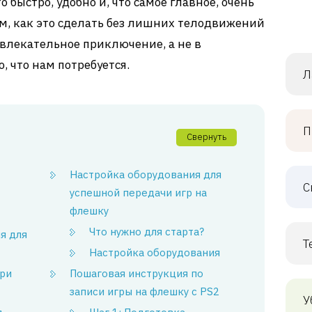
 быстро, удобно и, что самое главное, очень
ем, как это сделать без лишних телодвижений
увлекательное приключение, а не в
, что нам потребуется.
Л
П
Свернуть
Настройка оборудования для
С
успешной передачи игр на
флешку
Что нужно для старта?
я для
Т
Настройка оборудования
при
Пошаговая инструкция по
записи игры на флешку с PS2
У