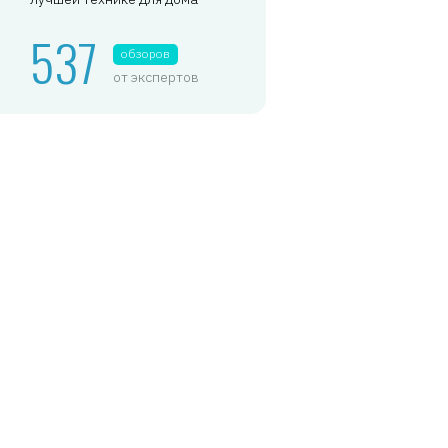
537
обзоров
от экспертов