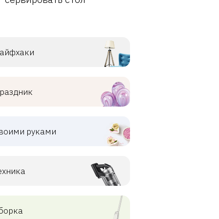
айфхаки
раздник
воими руками
ехника
борка