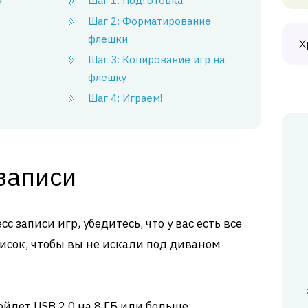
я
Шаг 1: Подготовка
Шаг 2: Форматирование
флешки
Х
Шаг 3: Копирование игр на
флешку
Шаг 4: Играем!
записи
с записи игр, убедитесь, что у вас есть все
исок, чтобы вы не искали под диваном
йдет USB 2.0 на 8 ГБ или больше;