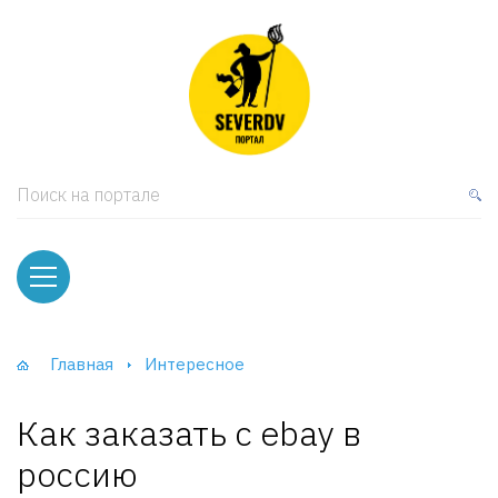
кая мебель
ки и Стеллажи
лы
Поиск на портале
вати
оды и тумбы
ваны
Главная
Интересное
фы и Шкафы-Купе
Как заказать с ebay в
россию