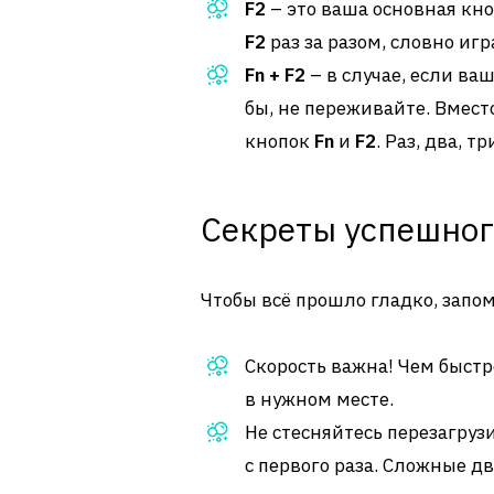
F2
– это ваша основная кно
F2
раз за разом, словно иг
Fn + F2
– в случае, если ва
бы, не переживайте. Вмес
кнопок
Fn
и
F2
. Раз, два, т
Секреты успешног
Чтобы всё прошло гладко, запо
Скорость важна! Чем быст
в нужном месте.
Не стесняйтесь перезагрузи
с первого раза. Сложные д