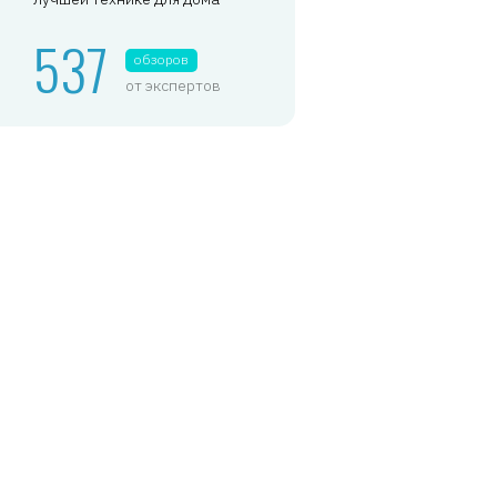
537
обзоров
от экспертов