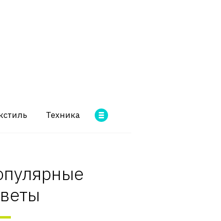
кстиль
Техника
опулярные
оветы