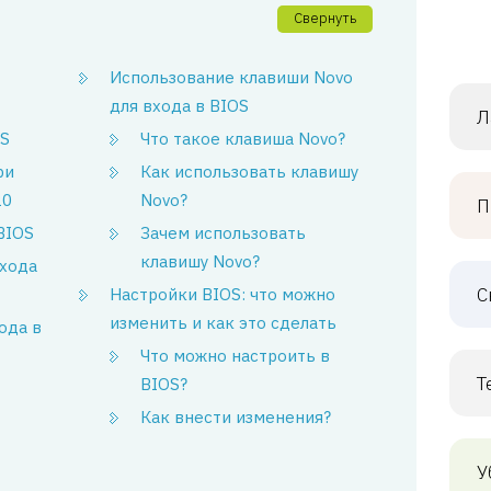
Свернуть
Использование клавиши Novo
для входа в BIOS
Л
OS
Что такое клавиша Novo?
ри
Как использовать клавишу
20
Novo?
П
BIOS
Зачем использовать
клавишу Novo?
входа
С
Настройки BIOS: что можно
изменить и как это сделать
ода в
Что можно настроить в
Т
BIOS?
Как внести изменения?
У