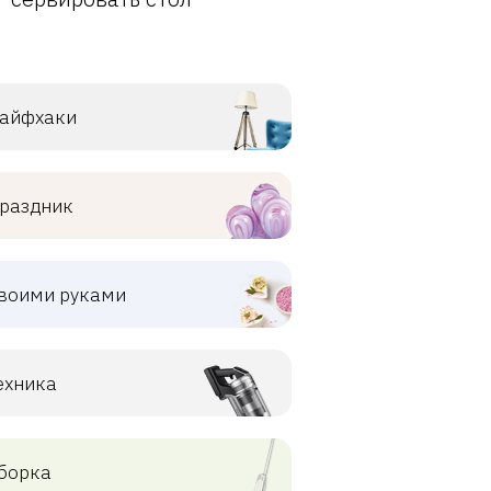
айфхаки
раздник
воими руками
ехника
борка