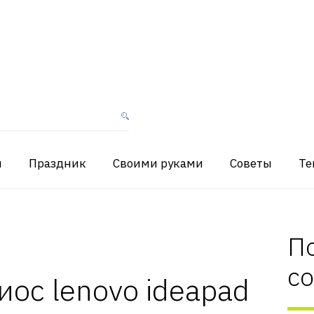
я
Праздник
Своими руками
Советы
Те
П
с
иос lenovo ideapad