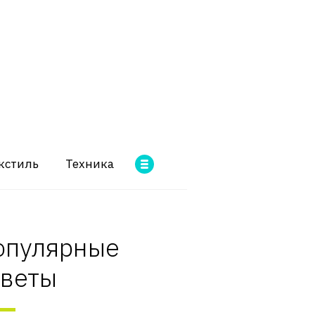
кстиль
Техника
опулярные
оветы