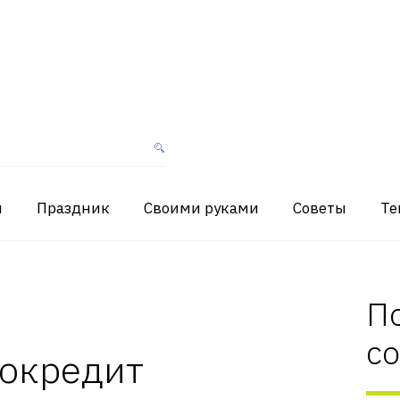
я
Праздник
Своими руками
Советы
Те
П
с
токредит