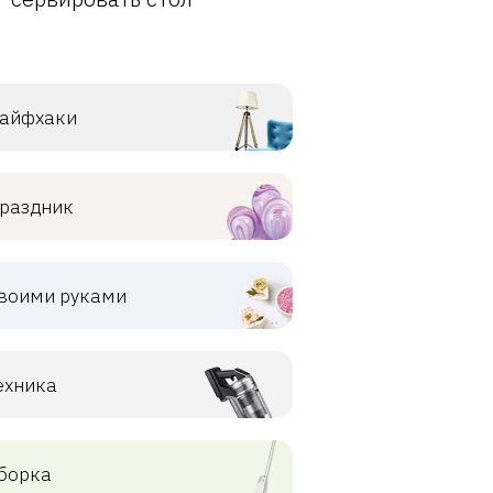
айфхаки
раздник
воими руками
ехника
борка