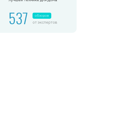
537
обзоров
от экспертов