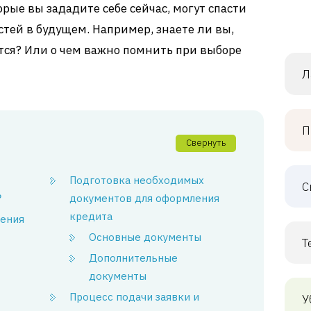
орые вы зададите себе сейчас, могут спасти
тей в будущем. Например, знаете ли вы,
ся? Или о чем важно помнить при выборе
Л
П
Свернуть
Подготовка необходимых
С
?
документов для оформления
кредита
ления
Основные документы
Т
Дополнительные
документы
Процесс подачи заявки и
У