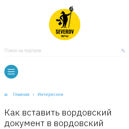
кая мебель
ки и Стеллажи
лы
Поиск на портале
вати
оды и тумбы
ваны
Главная
Интересное
фы и Шкафы-Купе
Как вставить вордовский
документ в вордовский