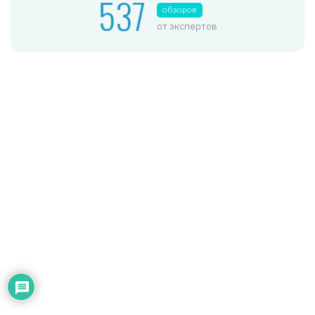
537
обзоров
от экспертов