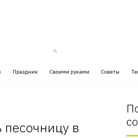
я
Праздник
Своими руками
Советы
Те
П
с
 песочницу в