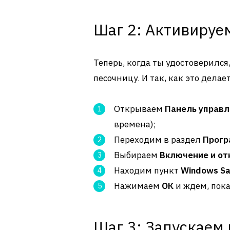
Шаг 2: Активируе
Теперь, когда ты удостоверился
песочницу. И так, как это делает
Открываем
Панель управл
времена);
Переходим в раздел
Прог
Выбираем
Включение и от
Находим пункт
Windows S
Нажимаем
ОК
и ждем, пок
Шаг 3: Запускаем