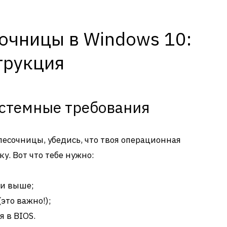
очницы в Windows 10:
трукция
истемные требования
песочницы, убедись, что твоя операционная
. Вот что тебе нужно:
ли выше;
это важно!);
 в BIOS.