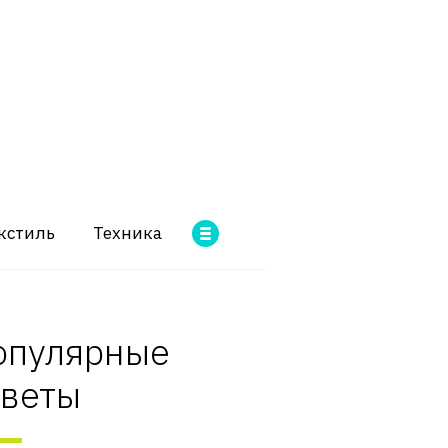
кстиль
Техника
опулярные
оветы