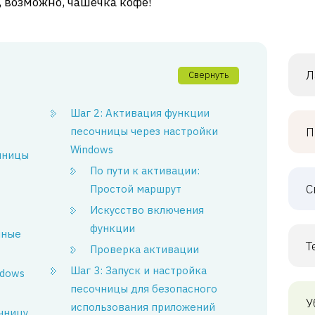
, возможно, чашечка кофе!
Л
Свернуть
Шаг 2: Активация функции
песочницы через настройки
П
Windows
чницы
По пути к активации:
С
Простой маршрут
Искусство включения
функции
мные
Т
Проверка активации
Шаг 3: Запуск и настройка
ndows
песочницы для безопасного
У
использования приложений
чницу