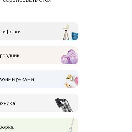
айфхаки
раздник
воими руками
ехника
борка