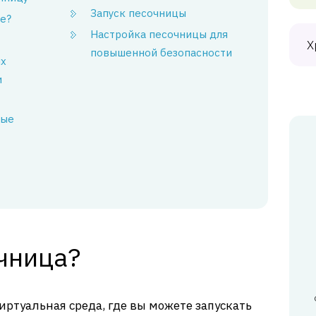
Запуск песочницы
е?
Настройка песочницы для
Х
повышенной безопасности
ых
и
ные
чница?
виртуальная среда, где вы можете запускать