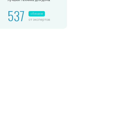
537
обзоров
от экспертов