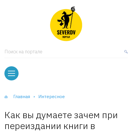
кая мебель
ки и Стеллажи
лы
Поиск на портале
вати
оды и тумбы
ваны
Главная
Интересное
фы и Шкафы-Купе
Как вы думаете зачем при
переиздании книги в